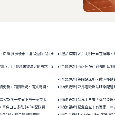
、$125 推廣優惠、倉儲退貨清貨全
● [選品指南] 客戶明明一直在搜
卻零單？用「發現未被滿足的需求」3
● [合規更新] 西班牙 VAT 通知
● [合規更新] 美國站床墊、歐洲
 政策陸續更新，海關新規、備貨時間、
● [物流更新] 亞馬遜歐洲站旺季配送
成本，賣家親測一年省下數十萬美金
● [物流更新] 請馬上自查！你的亞馬
單件白白多花 $4.04 配送費
● [物流更新] 緊急自查！有賣家一
azon 賣家頭程入倉合規完整攻略
● [最新活動] TW Select Day 7/2