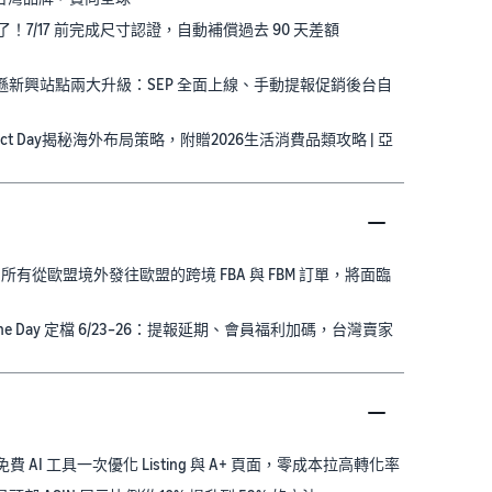
付了！7/17 前完成尺寸認證，自動補償過去 90 天差額
馬遜新興站點兩大升級：SEP 全面上線、手動提報促銷後台自
Select Day揭秘海外布局策略，附贈2026生活消費品類攻略 | 亞
上路：所有從歐盟境外發往歐盟的跨境 FBA 與 FBM 訂單，將面臨
on Prime Day 定檔 6/23–26：提報延期、會員福利加碼，台灣賣家
 衝刺！免費 AI 工具一次優化 Listing 與 A+ 頁面，零成本拉高轉化率