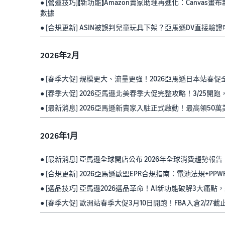
● [營運技巧]【新功能】Amazon賣家助理再進化：Canva
數據
● [合規更新] ASIN被誤判兒童玩具下架？亞馬遜DV直接驗證
2026年2月
● [春季大促] 規模更大、流量更強！2026亞馬遜日本站春
● [春季大促] 2026亞馬遜北美春季大促完整攻略！3/25開跑，
● [最新消息] 2026亞馬遜新賣家入駐正式啟動！最高領5
2026年1月
● [最新消息] 亞馬遜全球開店公布 2026年全球消費趨勢報告
● [合規更新] 2026亞馬遜歐盟EPR合規指南：電池法規+P
● [選品技巧] 亞馬遜2026選品革命！AI新功能破解3大痛
● [春季大促] 歐洲站春季大促3月10日開跑！FBA入倉2/2