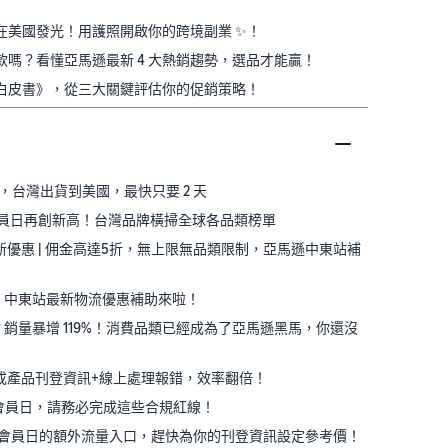
得在美國發光！用護照開啟你的跨境副業 ✨！
賣款嗎？看懂亞馬遜最新 4 大熱銷趨勢，選品才能贏！
趨勢白皮書》，從三大關鍵評估你的促銷策略！
遞上線，台灣出貨到美國，最快只要 2 天
ime 會員日再創新高！台灣品牌橫掃全球各品類榜單
站最新優惠 | 佣金高達5折，無上限無品類限制，亞馬遜中東站補
0%！中東站最新物流優惠補助來啦！
訂單？銷量暴增 119%！消費品類已經成為了亞馬遜黑馬，你還沒
量生成產品刊登資訊+線上處理報錯，效率翻倍！
Prime會員日，請務必完成這些合規紅線！
 Prime 會員日的額外流量入口，趕快為你的刊登資訊設定參考價！