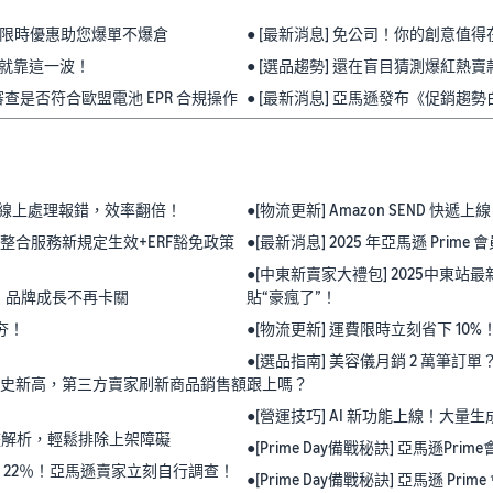
選，限時優惠助您爆單不爆倉
● [最新消息] 免公司！你的創意值
光就靠這一波！
● [選品趨勢] 還在盲目猜測爆紅熱
查是否符合歐盟電池 EPR 合規操作
● [最新消息] 亞馬遜發布《促銷
訊+線上處理報錯，效率翻倍！
●[物流更新] Amazon SEND 快
洲整合服務新規定生效+ERF豁免政策
●[最新消息] 2025 年亞馬遜 Pr
●[中東新賣家大禮包] 2025中東
搞懂，品牌成長不再卡關
貼“豪瘋了”！
夯！
●[物流更新] 運費限時立刻省下 1
●[選品指南] 美容儀月銷 2 萬筆
售創歷史新高，第三方賣家刷新商品銷售額
跟上嗎？
●[營運技巧] AI 新功能上線！大
碼完整解析，輕鬆排除上架障礙
●[Prime Day備戰秘訣] 亞馬遜
掉 22％！亞馬遜賣家立刻自行調查！
●[Prime Day備戰秘訣] 亞馬遜