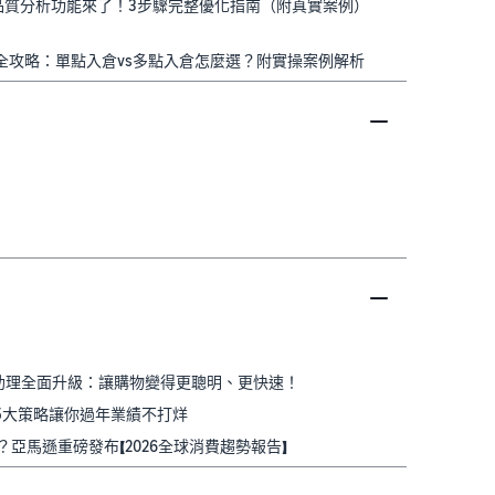
內容品質分析功能來了！3步驟完整優化指南（附真實案例）
優化全攻略：單點入倉vs多點入倉怎麼選？附實操案例解析
 AI 購物助理全面升級：讓購物變得更聰明、更快速！
：5大策略讓你過年業績不打烊
爆紅？亞馬遜重磅發布【2026全球消費趨勢報告】