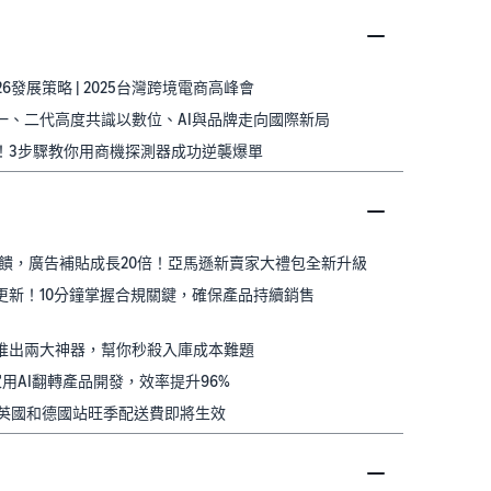
26發展策略 | 2025台灣跨境電商高峰會
臨：一、二代高度共識以數位、AI與品牌走向國際新局
至5%！3步驟教你用商機探測器成功逆襲爆單
金+回饋，廣告補貼成長20倍！亞馬遜新賣家大禮包全新升級
重要更新！10分鐘掌握合規關鍵，確保產品持續銷售
馬遜推出兩大神器，幫你秒殺入庫成本難題
家用AI翻轉產品開發，效率提升96%
亞馬遜英國和德國站旺季配送費即將生效