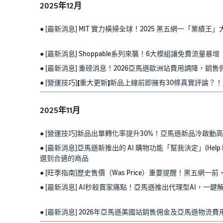
2025年12月
● [最新消息] MIT 實力橫掃全球！2025 黑五網一「業績王
● [最新消息] Shoppable系列來襲！6大模組讓免費流量暴增
● [最新消息] 重磅消息！2026亞馬遜歐洲站費用調降，銷
● [營運技巧]【重大更新】新品上線前即擁有30條真實評論？
2025年11月
● [營運技巧]新品出單轉化率提升30%！亞馬遜新品冷啟動
● [最新消息]亞馬遜新推出的 AI 購物功能「幫我決定」(Help 
選到合適的商品
● [旺季指南]歷史售價（Was Price）重要提醒！黑五網
● [最新消息] AI秒殺賣家痛點！亞馬遜推出代理型AI，一
● [最新消息] 2026年亞馬遜美國站銷售佣金及亞馬遜物流費