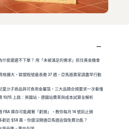
尋，為什麼遲遲不下單？ 用「未被滿足的需求」抓住黃金機會
期延期資格擴大，歐盟稅號最長需 37 週，亞馬遜賣家請盡早行動
多站兒童沙子商品與可食用金屬箔，三大品類合規要求一次看懂
費 10/15 上路：英國站、德國站費率與成本試算全解析
遜 FBA 庫存可能藏著「虧損」，教你每月 14 號前止損
年多虧近 $58 萬，你還沒開通亞馬遜這個免費功能？
9 (三)台灣品牌，賣向全球