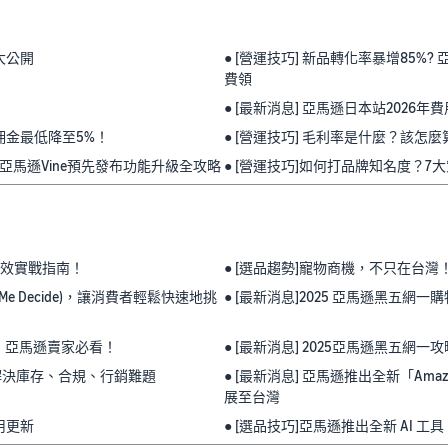
」大公開
● [營運技巧] 新品轉化率暴增85
費領
● [最新消息] 亞馬遜日本站202
售佣金最低降至5%！
● [營運技巧] 毛利率是什麼？該
！亞馬遜Vine預先發布功能升級全攻略
● [營運技巧]如何打品牌知名度？
高效實戰指南！
● [選品趨勢]寵物商機，不只在台
Me Decide)，讓消費者輕鬆快速地挑
● [最新消息]2025 亞馬遜黑五
一前，亞馬遜賣家必看！
● [最新消息] 2025亞馬遜黑五
鍵解決庫存、合規、行銷難題
● [最新消息] 亞馬遜推出全新「Amazo
展至台灣
用更新
● [選品技巧]亞馬遜推出全新 AI