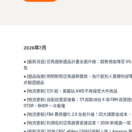
2026年7月
● [最新消息] 亞馬遜新選品計畫全面升級：銷售佣金降至 5%
免
● [選品指南] 明明對照亞馬遜熱賣款，為什麼別人賣爆你
步驗證選品
● [物流更新] 7/31 起，美國站 AWD不再接受大件商品
● [物流更新] 自配送賣家速看：7/1 起歐洲站 4 項 FBM
OTDR、BHDR 一次看懂
● [物流更新] FBA 費用優化 2.0 全新升級！四大環節省
● [物流更新] 利潤低的亞馬遜賣家速自查！2026 新規漏一項，
● [最新消息] 2026 CPSC eFiling 7月8日強制上路！Am