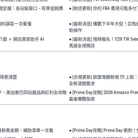
一報名時間定檔：各站點窗口、旺季促銷費
● [物流更新] 你的 FBA 費用可能多
大福利誤區一次看懂
● [最新消息] 備戰下半年大促！亞
助操作
面 ＋ 開店賣家助手 AI
● [最新消息] 限時報名！7/29 TW 
馬遜全球開店
程拆得更清楚
● [合規更新] 歐盟海關新規 7/1 
全新清關要求
聯合帳戶，美加墨巴四站選品與紅利全攻略
● [Prime Day攻略] 2026 Amaz
最後備戰指南
包｜旺季推新黃金期，補助清單一次看
● [Prime Day攻略] Prime Day