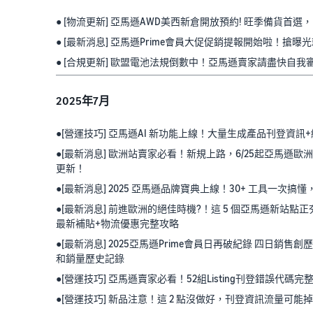
● [物流更新] 亞馬遜AWD美西新倉開放預約! 旺季備貨首
● [最新消息] 亞馬遜Prime會員大促促銷提報開始啦！搶曝
● [合規更新] 歐盟電池法規倒數中！亞馬遜賣家請盡快自我審
2025年7月
●[營運技巧] 亞馬遜AI 新功能上線！大量生成產品刊登資
●[最新消息] 歐洲站賣家必看！新規上路，6/25起亞馬遜歐
更新！
●[最新消息] 2025 亞馬遜品牌寶典上線！30+ 工具一次
●[最新消息] 前進歐洲的絕佳時機?！這 5 個亞馬遜新站點正
最新補貼+物流優惠完整攻略
●[最新消息] 2025亞馬遜Prime會員日再破紀錄 四日銷
和銷量歷史記錄
●[營運技巧] 亞馬遜賣家必看！52組Listing刊登錯誤代
●[營運技巧] 新品注意！這 2 點沒做好，刊登資訊流量可能