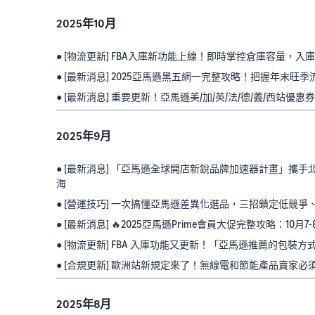
2025年10月
● [物流更新] FBA入庫新功能上線！即時掌控倉庫容量，入
● [最新消息] 2025亞馬遜黑五網一完整攻略！把握年末旺
● [最新消息] 重要更新！亞馬遜美/加/英/法/德/義/西站優
2025年9月
● [最新消息] 「亞馬遜全球開店新銳品牌加速器計畫」攜手北
海
● [營運技巧] 一次搞懂亞馬遜差異化選品，三招鎖定低競爭
● [最新消息] 🔥2025亞馬遜Prime會員大促完整攻略：10
● [物流更新] FBA 入庫功能又更新！「亞馬遜推薦的包
● [合規更新] 歐洲站新規定來了！無線電和節能產品賣家
2025年8月