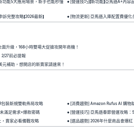
s畫布新功能5大應用場景，新手也能秒懂
● [營運技巧]【新功能】亞馬遜A+
申訴完整攻略【2026最新】
● [物流更新] 亞馬遜入庫配置費
促全面升級，168小時雙場大促搶攻開年商機！
2/27前必提報
0萬美元補助，想開店的新賣家請速來！
PWR包裝新規雙軌佈局攻略
● [消費趨勢] Amazon Rufus
點，未滿足需求=爆款密碼
● [營運技巧] 亞馬遜春節營運攻略
7截止，賣家必看備戰攻略
● [選品趨勢] 2026年什麼商品會