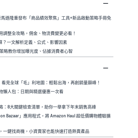
%? 亞馬遜隆重發布「商品績效聚焦」工具+新品啟動策略手冊免
6年費用調整全攻略，佣金、物流費變更必看！
怎麼算？一文解析定義、公式、影響因素
7大策略教你增加曝光度、佔據消費者心智
灣！看見全球「毛」利地圖：輕鬆出海，再創銷量巔峰！
網一購物懶人包：日期與精選優惠一次看
網一攻略：8大關鍵檢查清單，助你一舉拿下年末銷售高峰
n Bazaar」應用程式，將 Amazon Haul 超低價購物體驗擴
 工具，一鍵找商機，小資賣家也能快速打造熱賣產品