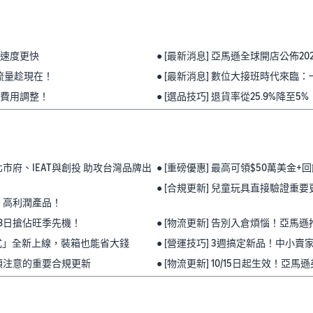
庫速度更快
● [最新消息] 亞馬遜全球開店公佈20
季流量趁現在！
● [最新消息] 數位大接班時代來
惠券費用調整！
● [選品技巧] 退貨率從25.9%降
市府、IEAT與創投 助攻台灣品牌出
● [重磅優惠] 最高可領$50萬美
● [合規更新] 兒童玩具直接驗證
、高利潤產品！
月7-8日搶佔旺季先機！
● [物流更新] 告別入倉煩惱！亞
裝方式」全新上線，裝箱也能省大錢
● [營運技巧] 3週搞定新品！中小賣
必須注意的重要合規更新
● [物流更新] 10/15日起生效！