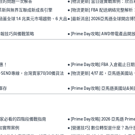
常卡住的問題一次解答
● [物流更新] 當日達實戰案例：欣百易頭
綠色革新與無界互聯成新成長引擎
● [物流更新] FBA 配送網絡完
蓋全球 1.4 兆美元市場趨勢、6 大品
● [最新消息] 2026亞馬遜全球開
家必看提報技巧與備戰策略
● [Prime Day攻略] AWD帶電產品
優惠！
● [Prime Day攻略] FBA 入
免打板+SEND專線，台灣賣家70/30備貨法
● [物流更新] 4/17 起，亞馬遜美
享庫存
● [Prime Day攻略] 亞馬遜
略：台灣賣家必看的四階段備戰指南
● [Prime Day攻略] 2026 亞
略和實際案例
● [營運技巧] 數位轉型是什麼？