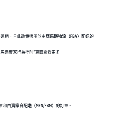
時延期，且此政策適用於由
亞馬遜物流（FBA）配送的
亞馬遜賣家行為準則”頁面查看更多
單和由
賣家自配送（MFN/FBM）
的訂單。