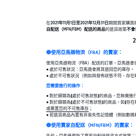
在
2021年11月1日至2021年12月31日
期間買家購買
自配送（MFN/FBM）配送的商品
的退貨政策
不會
🔵使用亞馬遜物流（FBA）的賣家：
使用亞馬遜物流（FBA）配送的訂單，亞馬遜
● 處於可售狀況：亞馬遜會將其退回您的庫存。
● 處於不可售狀況（例如與發佈狀態不符、存
您需要進行的操作：
● 對於歸類為【處於可售狀態】的商品，您無需
● 對於歸類為【處於不可售狀態】的商品，如【存
或棄置您的不可售庫存
；
● 若退貨商品內置有非易失性記憶體（例如數
🔵使用賣家自配送（MFN/FBM）的賣家：
先前，亞馬遜更新了賣家自配送退貨方式政策：當