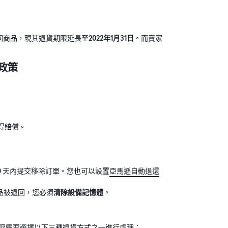
回商品，現其退貨期限延長至
2022年1月31日
。而賣家
式政策
得賠償。
30 天內提交移除訂單。您也可以設置
亞馬遜自動退還
品被退回，您必須
清除設備記憶體
。
，您需要選擇以下三種退貨方式之一進行處理：