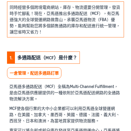
同時經營多個跨境電商網站，庫存、物流還要分開管理，發貨
時手忙腳亂！現在，亞馬遜推出多通路配送（MCF），有亞馬
遜強大的全球營運網路做靠山，承襲亞馬遜物流（FBA）優
勢，能夠幫助您將多個銷售通路的庫存和配送進行統一管理，
讓您省時又省力！
1.
多通路配送（MCF）是什麼？
一倉管理，配送多通路訂單
亞馬遜多通路配送（MCF）全稱為Multi-Channel Fulfillment，
是由亞馬遜供應鏈提供的一種依附於亞馬遜配送網路的全通路
物流解決方案。
MCF使各個行業的大中小企業都可以利用亞馬遜全球營運網
路，在美國、加拿大、墨西哥、英國、德國、法國、義大利、
西班牙、日本和澳洲，為當地買家提供物流服務。
賣家可以將全部或部分庫存發送至亞馬遜營運中心，亞馬遜將