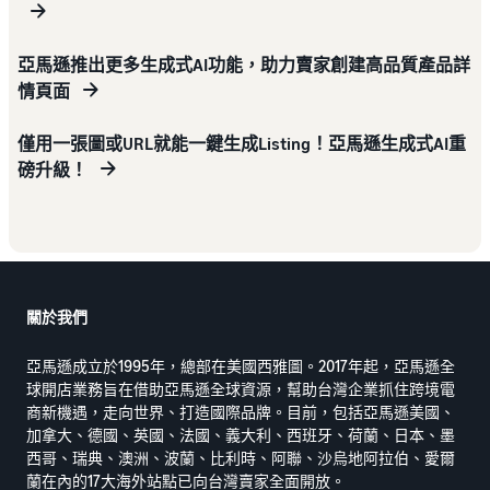
亞馬遜推出更多生成式AI功能，助力賣家創建高品質產品詳
情頁面
僅用一張圖或URL就能一鍵生成Listing！亞馬遜生成式AI重
磅升級！
關於我們
亞馬遜成立於1995年，總部在美國西雅圖。2017年起，亞馬遜全
球開店業務旨在借助亞馬遜全球資源，幫助台灣企業抓住跨境電
商新機遇，走向世界、打造國際品牌。目前，包括亞馬遜美國、
加拿大、德國、英國、法國、義大利、西班牙、荷蘭、日本、墨
西哥、瑞典、澳洲、波蘭、比利時、阿聯、沙烏地阿拉伯、愛爾
蘭在內的17大海外站點已向台灣賣家全面開放。