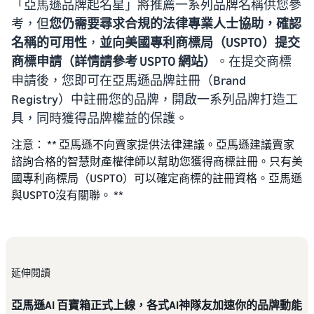
「亞馬遜品牌起名星」將推薦一系列品牌名稱供您參
考，但
您仍需要尋求合規的法律專業人士協助，確認
名稱的可用性
，
並向美國專利商標局（USPTO）提交
商標申請（詳情請參考 USPTO 網站）
。在提交商標
申請後，您即可在亞馬遜品牌註冊（Brand
Registry）中註冊您的品牌，開啟一系列品牌打造工
具，同時獲得品牌權益的保護。
注意： ** 亞馬遜不向賣家提供法律建議。亞馬遜建議賣家
諮詢合格的智慧財產權律師以幫助您獲得商標註冊。只有美
國專利商標局（USPTO）可以確定商標的註冊資格。亞馬遜
與USPTO沒有關聯。 **
延伸閱讀
亞馬遜AI 百寶箱正式上線，各式AI神隊友加速你的品牌動能