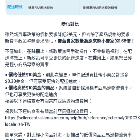
變化對比
雖然新費率政策的價格要求降低2美元，但去除了產品規格的要求，
新費率政策整體要求簡化，
覆蓋賣家數量為原來輕小賣家的1.68倍！
不僅如此，
在註冊上
，新政策無需手動操作，不會錯過福利；在配
送時效上，新政策可享受更快的配送速度。
在費用上
，如果您已經
是輕小商品專案的賣家：
●
價格低於$10美金
，則此次變更，單件配送費比輕小商品計畫多
$0.30美金，但可享受更快的配送速度。
●
價格高於$10美金的商品
，系統會自動採用標準亞馬遜物流費率，
但也可享受更快的配送速度。
複製以下連結查看有關當前亞馬遜物流費用：
複製以下連結查看有關當前
亞馬遜物流費用
：
https://sellercentral.amazon.com/help/hub/reference/external/GPD
locale=zh-TW
簡單來講，對比輕小商品計畫，新推出的低價商品亞馬遜物流費率