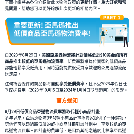
下面小編將為各位介紹從此次物流政策的
更新詳情，重大好處和常
見問題
，幫助您可以更好瞭解此次更新的相關內容。
自2023年8月29日，
美國亞馬遜物流將針對價格低於$10美金的所有
商品推出較低的亞馬遜物流費率
。新費率將讓每位賣家的低價商品
都能輕鬆享受低費用，同時還能提供很受買家歡迎的亞馬遜物流配
送速度。
任何符合條件的商品都將
自動享受低價費率
，且不受2023年假日旺
季配送費用（2023年10月15日至2024年1月14日期間適用）的影響。
官方通知
8月29日低價商品亞遜物流費率將取代輕小商品計畫
多年以來，亞馬遜物流(FBA)輕小商品計畫為賣家提供了一種選項，
讓他們可以透過將低價的輕小商品註冊到該計劃中，享受較低的亞
馬遜物流費率。該計畫的費率低，是因為其配送速度比標準亞馬遜