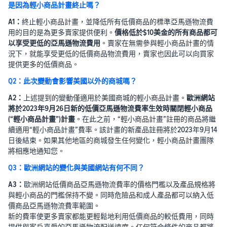
是因為輕小商品計畫終止嗎？
A1：
終止輕小商品計畫，並降低所有低價商品的標準亞馬遜物流費
用的目的是為更多賣家提供便利。
價格低於$10美金的所有商品都可
以享受更低的亞馬遜物流費用
。賣家在無需參與輕小商品計畫的情
況下，就能享受更低的低價商品物流費用，賣家也因此可以向買家
提供更多的低價商品。
Q2：此次變動會影響美國以外的商城嗎？
A2：
上述提到的變動僅適用於美國商城的輕小商品計畫。
歐洲網站
將於2023年9月26日新的低價亞馬遜物流費率生效時關閉輕小商品
(“輕小商品計畫”)計畫
。在此之前，“輕小商品計畫”註冊的商品將繼
續適用“輕小商品計畫”費率。該計畫的新產品註冊將於2023年9月14
日後結束。如果其他地區的商城發生任何變化，輕小商品計畫團隊
將相應地通知您。
Q3：歐洲網站的變化與美國網站有何不同？
A3：
歐洲網站低價商品亞馬遜物流費率的價格門檻以及產品規格將
與輕小商品的門檻保持不變。同時危險品和成人產品都可以納入低
價商品亞馬遜物流費率範圍。
新的費率使更多賣家都能更輕鬆地利用低價商品的較低費用，同時
提供與客戶喜愛的亞馬遜物流配送速度。任何符合條件的商品都將