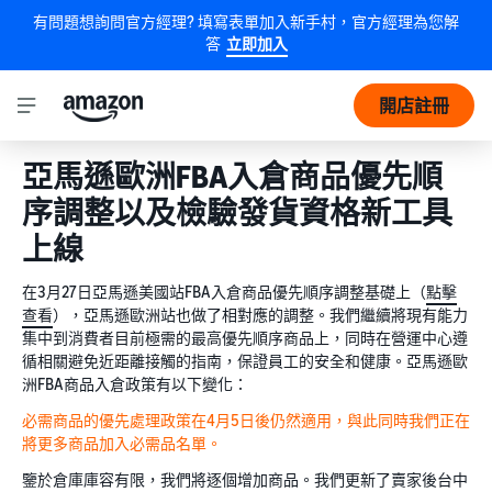
有問題想詢問官方經理? 填寫表單加入新手村，官方經理為您解
答
立即加入
開店註冊
亞馬遜歐洲FBA入倉商品優先順
序調整以及檢驗發貨資格新工具
上線
在3月27日亞馬遜美國站FBA入倉商品優先順序調整基礎上（
點擊
查看
），亞馬遜歐洲站也做了相對應的調整。我們繼續將現有能力
集中到消費者目前極需的最高優先順序商品上，同時在營運中心遵
循相關避免近距離接觸的指南，保證員工的安全和健康。亞馬遜歐
洲FBA商品入倉政策有以下變化：
必需商品的優先處理政策在4月5日後仍然適用，與此同時我們正在
將更多商品加入必需品名單。
鑒於倉庫庫容有限，我們將逐個增加商品。我們更新了賣家後台中