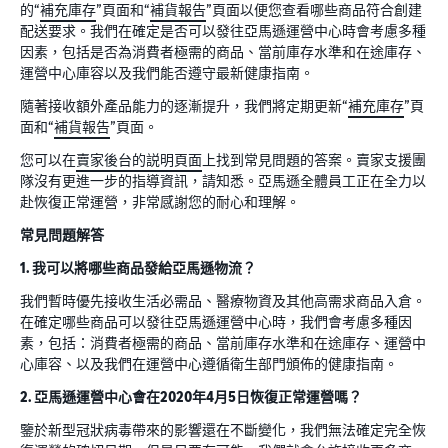
的“
補充庫存
”頁面和“
補貨報告
”頁面以便您查看哪些商品符合創建
配送要求。我們在確定是否可以發往亞馬遜運營中心時會考慮多種
因素，包括是否為消費者極需的商品、當前庫存水準和在途庫存、
運營中心庫容以及我們能否遵守最新健康指南。
隨著接收額外產品能力的逐漸提升，我們將定期更新“
補充庫存
”頁
面和“
補貨報告
”頁面。
您可以在
賣家後台的説明頁面
上找到常見問題的答案。賣家支援團
隊沒有更進一步的指導資訊，請知悉。亞馬遜全體員工正在全力以
赴恢復正常運營，非常感謝您的耐心和理解。
常見問題解答
1. 我可以將哪些商品發給亞馬遜物流？
我們暫時優先接收生活必需品、醫療物資及其他高需求商品入倉。
在確定哪些商品可以發往亞馬遜運營中心時，我們會考慮多種因
素，包括：消費者極需的商品、當前庫存水準和在途庫存、運營中
心庫容、以及我們在運營中心遵循衛生部門頒佈的健康指南。
2. 亞馬遜運營中心會在2020年4月5日恢復正常運營嗎？
鑒於新型冠狀病毒帶來的影響還在不斷變化，我們無法確定完全恢