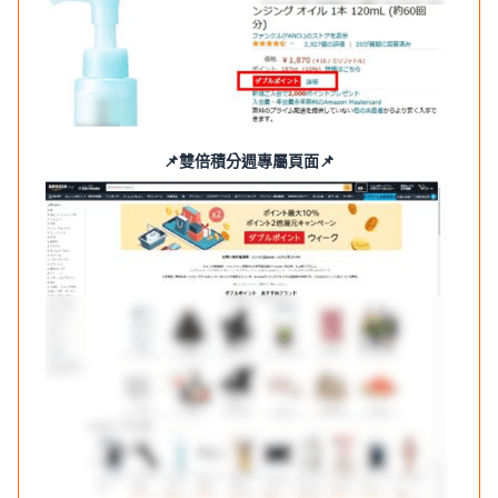
📌雙倍積分週專屬頁面📌