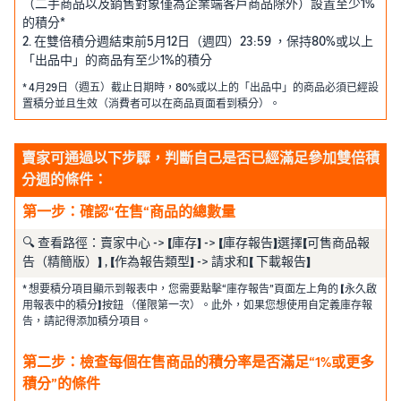
（二手商品以及銷售對象僅為企業端客戶商品除外）設置至少1%
的積分*
2. 在雙倍積分週結束前5月12日（週四）23:59 ，保持80%或以上
「出品中」的商品有至少1%的積分
* 4月29日（週五）截止日期時，80%或以上的「出品中」的商品必須已經設
置積分並且生效（消費者可以在商品頁面看到積分）。
賣家可通過以下步驟，判斷自己是否已經滿足參加雙倍積
分週的條件：
第一步：確認“在售“商品的總數量
🔍 查看路徑：賣家中心 -> 【庫存】 -> 【庫存報告】選擇【可售商品報
告（精簡版）】 , 【作為報告類型】 -> 請求和【 下載報告】
* 想要積分項目顯示到報表中，您需要點擊“庫存報告”頁面左上角的 【永久啟
用報表中的積分】按鈕 （僅限第一次）。此外，如果您想使用自定義庫存報
告，請記得添加積分項目。
第二步：檢查每個在售商品的積分率是否滿足“1%或更多
積分”的條件