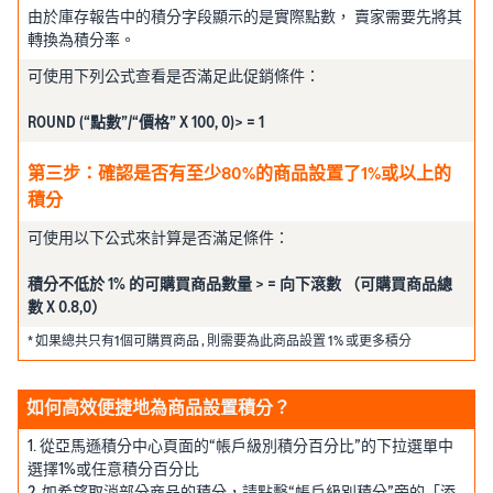
由於庫存報告中的積分字段顯示的是實際點數， 賣家需要先將其
轉換為積分率。
可使用下列公式查看是否滿足此促銷條件：
ROUND (“點數”/“價格” X 100, 0)> = 1
第三步：確認是否有至少80%的商品設置了1%或以上的
積分
可使用以下公式來計算是否滿足條件：
積分不低於 1% 的可購買商品數量 > = 向下滾數 （可購買商品總
數 X 0.8,0）
* 如果總共只有1個可購買商品 , 則需要為此商品設置 1% 或更多積分
如何高效便捷地為商品設置積分？
1. 從亞馬遜積分中心頁面的“帳戶級別積分百分比”的下拉選單中
選擇1%或任意積分百分比
2. 如希望取消部分商品的積分，請點擊“帳戶級別積分”旁的「添