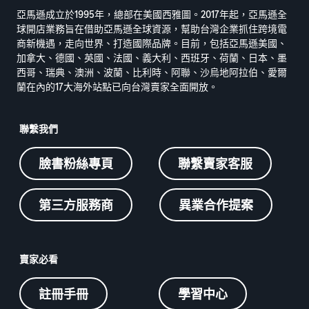
亞馬遜成立於1995年，總部在美國西雅圖。2017年起，亞馬遜全
球開店業務旨在借助亞馬遜全球資源，幫助台灣企業抓住跨境電
商新機遇，走向世界、打造國際品牌。目前，包括亞馬遜美國、
加拿大、德國、英國、法國、義大利、西班牙、荷蘭、日本、墨
西哥、瑞典、澳洲、波蘭、比利時、阿聯、沙烏地阿拉伯、愛爾
蘭在內的17大海外站點已向台灣賣家全面開放。
聯繫我們
臉書粉絲專頁
聯繫賣家客服
第三方服務商
異業合作提案
賣家必看
註冊手冊
學習中心