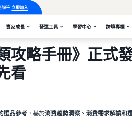
您解答
立即加入
賣家成長
營運工具
學習中心
跨境專欄
類攻略手冊》正式
先看
的選品參考
，基於
消費趨勢洞察、消費需求解讀和