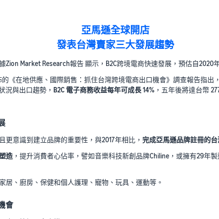
亞馬遜全球開店
發表台灣賣家三大發展趨勢
 Market Research報告 顯示，B2C跨境電商快速發展，預估自2020
）發佈的《在地供應、國際銷售：抓住台灣跨境電商出口機會》調查報告指出，2
商務狀況與出口趨勢，
B2C 電子商務收益每年可成長 14%
，五年後將達台幣 27
展
更意識到建立品牌的重要性，與2017年相比，
完成亞馬遜品牌註冊的台
塑造
，提升消費者心佔率，譬如音樂科技新創品牌Chiline，或擁有29年
家居、廚房、保健和個人護理、寵物、玩具、運動等。
機會