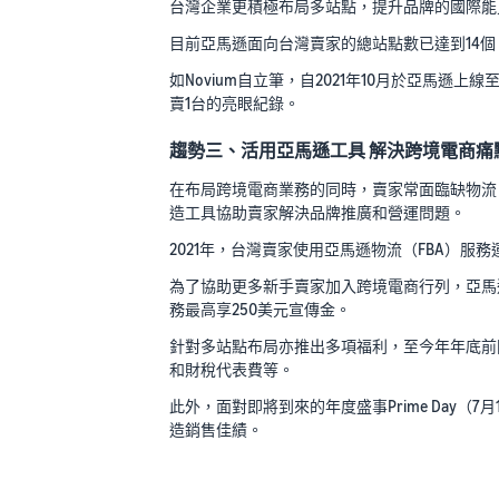
台灣企業更積極布局多站點，提升品牌的國際能
目前亞馬遜面向台灣賣家的總站點數已達到14
如Novium自立筆，自2021年10月於亞馬遜上
賣1台的亮眼紀錄。
趨勢三、活用亞馬遜工具 解決跨境電商痛
在布局跨境電商業務的同時，賣家常面臨缺物流
造工具協助賣家解決品牌推廣和營運問題。
2021年，台灣賣家使用亞馬遜物流（FBA）服
為了協助更多新手賣家加入跨境電商行列，亞馬
務最高享250美元宣傳金。
針對多站點布局亦推出多項福利，至今年年底前
和財稅代表費等。
此外，面對即將到來的年度盛事Prime Day（7
造銷售佳績。