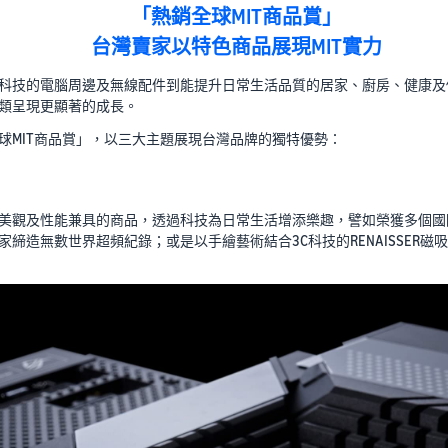
「熱銷全球MIT商品賞」
台灣賣家以特色商品展現MIT實力
科技的電腦周邊及無線配件到能提升日常生活品質的居家、廚房、健康及
類呈現更顯著的成長。
球MIT商品賞」，以三大主題展現台灣品牌的獨特優勢：
觀及性能兼具的商品，透過科技為日常生活增添樂趣，譬如榮獲多個國際獎項
造無數世界超頻紀錄；或是以手繪藝術結合3C科技的RENAISSER磁吸