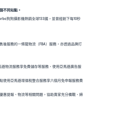
3個不同站點。
urbo狗狗攝影機熱銷全球133國，並曾經創下每10秒
後服務的一條龍物流（FBA）服務，亦透過品牌打
馬遜物流服務享免費儲存等服務、使用亞馬遜廣告服
點使用亞馬遜增值稅整合服務享六個月免申報服務費
優惠提報、物流等相關問題，協助賣家充分備戰、締