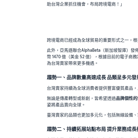
助台灣企業抓住機會，布局跨境電商！」
跨境電商已經成為全球貿易的重要形式之一，根據Zion
此外，亞馬遜聯合AlphaBeta（新加坡智庫
幣 1470 億（美金 52 億），根據目前的電子
為台灣賣家帶來更多機遇。
趨勢一、品牌數量高速成長 品類呈多元發
台灣賣家持續為全球消費者提供豐富優質產品，且
無論是傳產轉型或新創，皆希望透過
品牌個性的
姿將產品賣向全球。
臺灣賣家的品類也更加多元化，包括無線設備、
趨勢二、持續拓展站點布局 提升業務成長