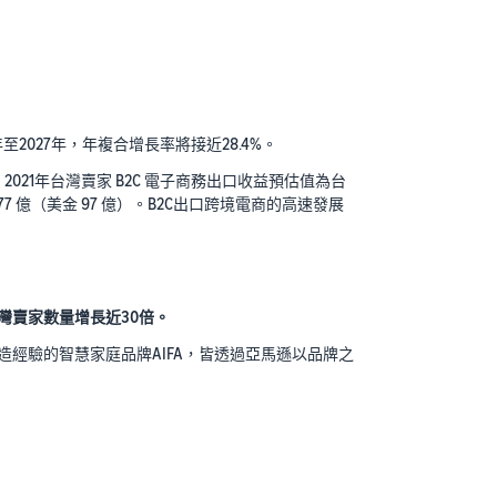
年至2027年，年複合增長率將接近28.4%。
021年台灣賣家 B2C 電子商務出口收益預估值為台
77 億（美金 97 億）。B2C出口跨境電商的高速發展
灣賣家數量增長近30倍。
製造經驗的智慧家庭品牌AIFA，皆透過亞馬遜以品牌之