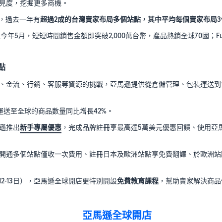
見度，挖掘更多商機。
個，過去一年有
超過2成的台灣賣家布局多個站點，其中平均每個賣家布局
線至今年5月，短短時間銷售金額即突破2,000萬台幣，產品熱銷全球70國；F
點
、金流、行銷、客服等資源的挑戰，亞馬遜提供從倉儲管理、包裝運送到售
務運送至全球的商品數量同比增長42%。
遜推出
新手專屬優惠
，完成品牌註冊享最高達5萬美元優惠回饋、使用亞
開通多個站點僅收一次費用、註冊日本及歐洲站點享免費翻譯、於歐洲站
月12-13日），亞馬遜全球開店更特別開設
免費教育課程
，幫助賣家解決商品
亞馬遜全球開店