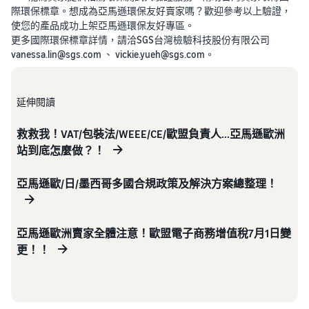
際環保標章。想成為亞馬遜環保友好賣家嗎？歡迎參考以上驗證，
使您的產品成功上架亞馬遜環保友好專區。
更多國際環保標章詳情，請洽SGS台灣檢驗科技股份有限公司
vanessa.lin@sgs.com 、 vickie.yueh@sgs.com。
延伸閱讀
救救我！VAT/包裝法/WEEE/CE/歐盟負責人...亞馬遜歐洲
站到底怎麼做？！
亞馬遜歐/日/墨西哥多國合規政策及解決方案總整理！
亞馬遜歐洲賣家全體注意！歐盟電子商務增值稅7月1日變
更！！