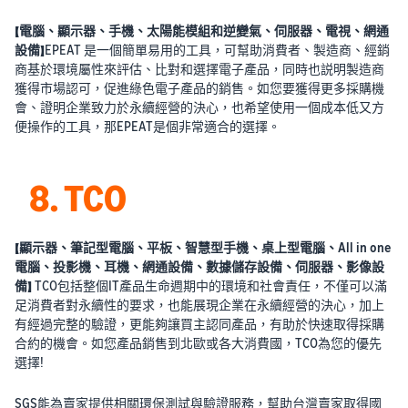
【電腦、顯示器、手機、太陽能模組和逆變氣、伺服器、電視、網通
設備】
EPEAT 是一個簡單易用的工具，可幫助消費者、製造商、經銷
商基於環境屬性來評估、比對和選擇電子產品，同時也説明製造商
獲得市場認可，促進綠色電子產品的銷售。如您要獲得更多採購機
會、證明企業致力於永續經營的決心，也希望使用一個成本低又方
便操作的工具，那EPEAT是個非常適合的選擇。
8. TCO
【顯示器、筆記型電腦、平板、智慧型手機、桌上型電腦、All in one
電腦、投影機、耳機、網通設備、數據儲存設備、伺服器、影像設
備】
TCO包括整個IT產品生命週期中的環境和社會責任，不僅可以滿
足消費者對永續性的要求，也能展現企業在永續經營的決心，加上
有經過完整的驗證，更能夠讓買主認同產品，有助於快速取得採購
合約的機會。如您產品銷售到北歐或各大消費國，TCO為您的優先
選擇!
SGS能為賣家提供相關環保測試與驗證服務，幫助台灣賣家取得國