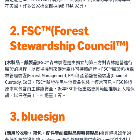
在美國，許多公家標案都採購BIFMA 家具。
2. FSC™(Forest
Stewardship Council™)
【木製品、紙製品】
FSC™森林驗證是由獨立的第三方對森林經營進行
驗證的過程，以市場機制來促進森林可持續經營。FSC™驗證包括森
林管理驗證(Forest Management, FM)和 產銷監管鏈驗證(Chain of
Custody, CoC)。FSC™驗證在民生消費品包裝上經常可見。FSC驗證
原本就包含員工健康安全，近年FSC新版重點更將範圍推廣到人權保
護，以保護員工、杜絕童工等。
3. bluesign
【應用於衣物，箱包，配件等紡織製品與鞋類製品】
擁有超過20年的
永續系統認證經驗， bluesign聯合整個紡織供應鏈，一起減少對人