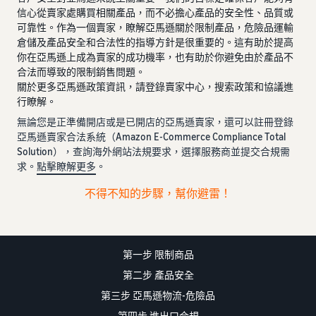
信心從賣家處購買相關產品，而不必擔心產品的安全性、品質或
可靠性。作為一個賣家，瞭解亞馬遜關於限制產品，危險品運輸
倉儲及產品安全和合法性的指導方針是很重要的。這有助於提高
你在亞馬遜上成為賣家的成功機率，也有助於你避免由於產品不
合法而導致的限制銷售問題。
關於更多亞馬遜政策資訊，請登錄賣家中心，搜索政策和協議進
行瞭解。
無論您是正準備開店或是已開店的亞馬遜賣家，還可以註冊登錄
亞馬遜賣家合法系統（Amazon E-Commerce Compliance Total
Solution），查詢海外網站法規要求，選擇服務商並提交合規需
求。
點擊瞭解更多
。
不得不知的步驟，幫你避雷！
第一步 限制商品
第二步 產品安全
第三步 亞馬遜物流-危險品
第四步 進出口合規