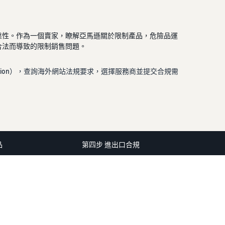
靠性。作為一個賣家，瞭解亞馬遜關於限制產品，危險品運
合法而導致的限制銷售問題。
 Solution），查詢海外網站法規要求，選擇服務商並提交合規需
品
第四步 進出口合規