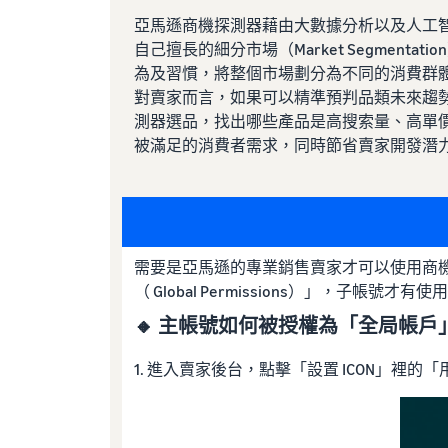
亞馬遜商機探測器藉由大數據分析以及人工
自己擅長的細分市場（Market Segmenta
為及習慣，將整個市場劃分為不同的消費群
對賣家而言，如果可以精準預判品類未來趨
測器選品，找出哪些產品是高搜索量、高單
被滿足的消費者需求，同時節省賣家開發潛
需要是亞馬遜的專業銷售賣家才可以使用商
（ Global Permissions）」，子帳號才有使
🔸 主帳號如何被授權為「全局帳戶
1. 進入賣家後台，點擊「設置 ICON」裡的「用戶權