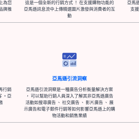
上為您
這是一個全新的行銷方式 ！ 在支援購物功能的
亞馬
品牌推
亞馬遜訊息流中上傳精選圖片激發與消費者的互
支援
量
動
亞馬遜引流洞察
再行銷
亞馬遜引流洞察是一種廣告分析衡量解決方案
 。亞
， 可以幫助行銷人員深入了解其非亞馬遜廣告
務
活動如搜尋廣告 、 社交廣告 、 影片廣告 、 展
示廣告和電子郵件行銷等如何影響亞馬遜上的購
物活動和銷售業績