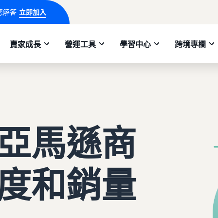
您解答
立即加入
賣家成長
營運工具
學習中心
跨境專欄
亞馬遜商
度和銷量