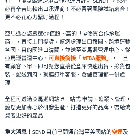
有了「 #亞馬遜跨境合作承運方計劃 SEND」，您不
必再辛苦比較出口承運商！不必冒著風險試錯磨合！
更不必花心力緊盯過程！
亞馬遜為您嚴選CP值超～高的「 #優質合作承運
商」，直接上門提貨，幫您處理出口報關、跨境運輸
各國、目的國進口清關，並送至亞馬遜營運中心。從
亞馬遜營運中心，
可直接銜接「 #FBA服務」
，一旦
有顧客下單，即可幫您直接從倉庫快速出貨、撿貨包
裝、配送到府，就連訂單客服、倉儲管理都一併處
理！
全程可透過亞馬遜網站 #一站式 申請、追蹤、管理，
讓您更加專心於研發生產，打造更好的品牌，帶給消
費者更好的產品
重大消息！
SEND 目前已開通台灣至美國站的
空運
及