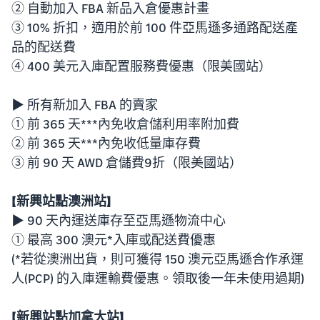
② 自動加入 FBA 新品入倉優惠計畫
③ 10% 折扣，適用於前 100 件亞馬遜多通路配送產
品的配送費
④ 400 美元入庫配置服務費優惠（限美國站）
▶ 所有新加入 FBA 的賣家
① 前 365 天***內免收倉儲利用率附加費
② 前 365 天***內免收低量庫存費
③ 前 90 天 AWD 倉儲費9折（限美國站）
【
新興站點澳洲站】
▶ 90 天內運送庫存至亞馬遜物流中心
① 最高 300 澳元*入庫或配送費優惠
(*若從澳洲出貨，則可獲得 150 澳元亞馬遜合作承運
人(PCP) 的入庫運輸費優惠。領取後一年未使用過期)
【
新興站點加拿大站】