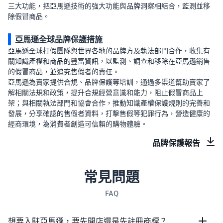
三大功能，把亞馬遜技術的強大功能與品牌洞察相結合，監測並移
除假冒商品。
亞馬遜全球品牌保護措施
亞馬遜全球打假團隊與世界各地的品牌方及執法部門合作，收集有
關知識產權和商品的豐富資訊，以監測、調查和移除在亞馬遜銷售
的假冒商品，並追究售假者的責任。
亞馬遜為賣家提供合規、品牌保護等培訓，通過多渠道幫助賣家了
解相關法規和政策，提升合規經營意識和能力，阻止假冒商品上
架；與相關執法部門和協會合作，推動知識產權保護規則的完善和
發展，分享確認的售假者資料，打擊售假等犯罪行為，營造健康的
經商環境，為消費者創造可信賴的購物體驗。
品牌保護報告
常見問題
FAQ
想要入駐亞馬遜，要先開店還是先註冊商標？