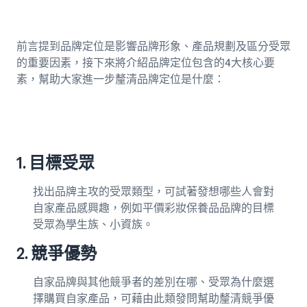
前言提到品牌定位是影響品牌形象、產品規劃及區分受眾
的重要因素，接下來將介紹品牌定位包含的4大核心要
素，幫助大家進一步釐清品牌定位是什麼：
1. 目標受眾
找出品牌主攻的受眾類型，可試著發想哪些人會對
自家產品感興趣，例如平價彩妝保養品品牌的目標
受眾為學生族、小資族。
2. 競爭優勢
自家品牌與其他競爭者的差別在哪、受眾為什麼選
擇購買自家產品，可藉由此類發問幫助釐清競爭優