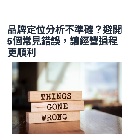
品牌定位分析不準確？避開
5個常見錯誤，讓經營過程
更順利