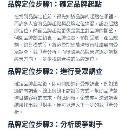
品牌定位步驟1：確定品牌起點
在找到品牌定位前，得先知道品牌的起點在哪裡，
而許多人會將品牌起點與品牌定位搞混，認為起點
即定位，然而品牌起點更像是業主對品牌的期望，
例如品牌創立初衷、品牌理念、預期受眾、產品規
劃、銷售模式等，將這些期望釐清後再陸續展開受
眾調查、競爭者分析，而後隨著品牌營運逐步調整
經營方向，一步步找到合適的品牌定位。
品牌定位步驟2：進行受眾調查
確定品牌起點後，即可開始進行受眾調查，例如透
過問卷調查、線上與線下訪談等方式，幫助品牌釐
清目標客群的需求，與此同時，企業亦可透過調查
結果找出競爭對手，便可以進入下一步的競爭者分
析。
品牌定位步驟3：分析競爭對手