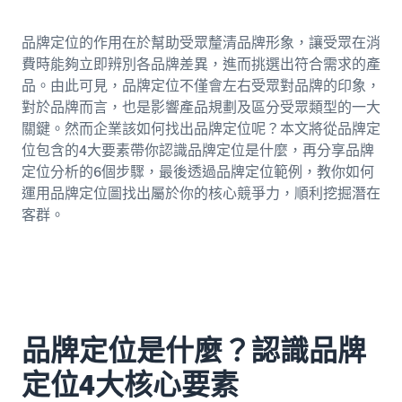
品牌定位的作用在於幫助受眾釐清品牌形象，讓受眾在消
費時能夠立即辨別各品牌差異，進而挑選出符合需求的產
品。由此可見，品牌定位不僅會左右受眾對品牌的印象，
對於品牌而言，也是影響產品規劃及區分受眾類型的一大
關鍵。然而企業該如何找出品牌定位呢？本文將從品牌定
位包含的4大要素帶你認識品牌定位是什麼，再分享品牌
定位分析的6個步驟，最後透過品牌定位範例，教你如何
運用品牌定位圖找出屬於你的核心競爭力，順利挖掘潛在
客群。
品牌定位是什麼？認識品牌
定位4大核心要素