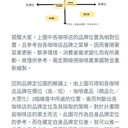
提醒大家，上圖中各咖啡店的品牌位置為相對位
置，且參考自各咖啡店品牌之菜單，因而會隨著
菜單更新、競爭環境、消費者需求變化而有所異
動，故僅供參考，需定期檢視咖啡產業趨勢並重
新繪製。
回到品牌定位圖的解讀上，由上圖可得知各咖啡
店品牌在價位（高／低）、咖啡產品（精品化／
大眾化）2個維度中所處的位置，進而判斷出各
咖啡店的品牌定位及其採取的策略。對於計畫開
設咖啡店的業主而言，此圖可作為自身品牌定位
的參考，而在確定自身品牌定位後，就可以進一