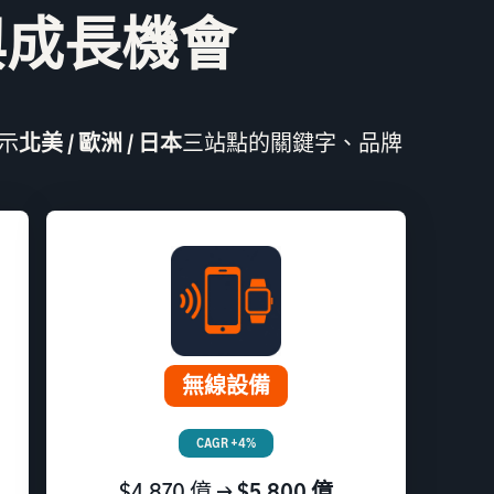
與成長機會
示
北美 / 歐洲 / 日本
三站點的關鍵字、品牌
無線設備
CAGR +4%
$4,870 億 →
$5,800 億