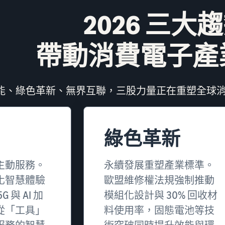
2026 三大
帶動消費電子產
 賦能、綠色革新、無界互聯，三股力量正在重塑全球
綠色革新
主動服務。
永續發展重塑產業標準。
化智慧體驗
歐盟維修權法規強制推動
 與 AI 加
模組化設計與 30% 回收材
從「工具」
料使用率，固態電池等技