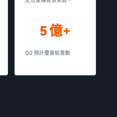
定位重構智慧家庭。
5 億+
Qi2 預計覆蓋裝置數