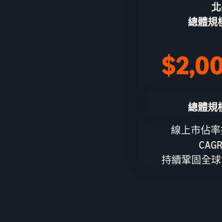
北
總體規模 
$2,0
總體規模 
線上市佔率
CAG
持續鞏固全球