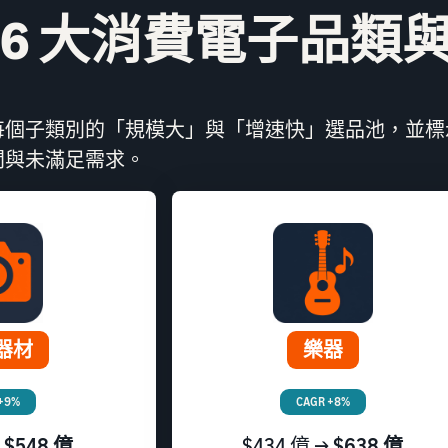
6 大消費電子品類
每個子類別的「規模大」與「增速快」選品池，並標
間與未滿足需求。
器材
樂器
+9%
CAGR +8%
→
$548 億
$434 億 →
$638 億