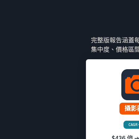
完整版報告涵蓋
集中度、價格區
攝影
CAGR 
$436 億 