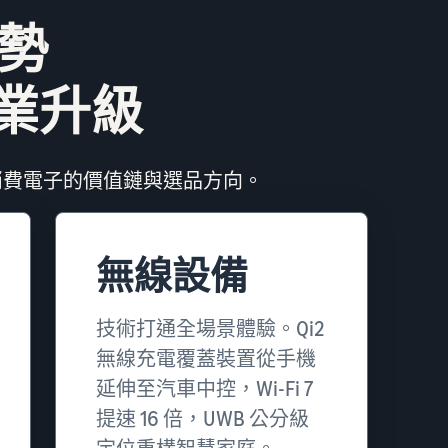
趨勢
業升級
消費電子的價值鏈與選品方向。
無線設備
技術打通全場景體驗。Qi2
無線充電覆蓋裝置從手機
延伸至汽車中控，Wi-Fi 7
提速 16 倍，UWB 公分級