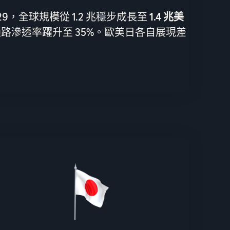
2029，全球規模從 1.2 兆穩步成長至
1.4 兆美
路滲透率躍升至 35%。歐美日各自展現差
。