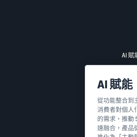
AI
AI 賦能
從功能整合到
消費者對個人
的需求，推動 5G
速融合，產品