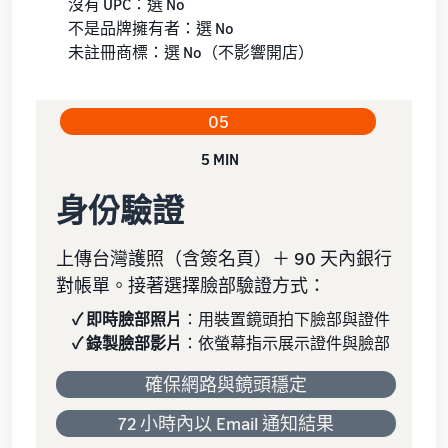
沒有 UPC：選 No
不是品牌擁有者：選 No
未註冊商標：選 No（不影響開店）
05
5 MIN
身份驗證
上傳台灣護照（含簽名頁）＋ 90 天內銀行
對帳單。接著選擇臉部驗證方式：
✓ 即時臉部照片
：用裝置鏡頭拍下臉部與證件
✓ 錄製臉部影片
：依螢幕指示展示證件與臉部
確保網路與鏡頭穩定
72 小時內以 Email 通知結果