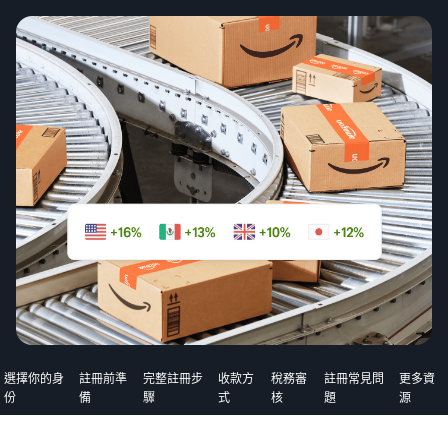
選擇你的身
註冊前準
完整註冊步
收款方
稅務審
註冊常見問
更多資
份
備
驟
式
核
題
源