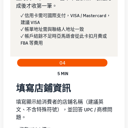
成後才收第一筆。
✓ 信用卡需可國際支付，VISA / Mastercard，
建議 VISA
✓ 帳單地址需與聯絡人地址一致
✓ 帳戶結餘不足時亞馬遜會從此卡扣月費或
FBA 等費用
04
5 MIN
填寫店鋪資訊
填寫顯示給消費者的店鋪名稱（建議英
文、不含特殊符號），並回答 UPC / 商標問
題。