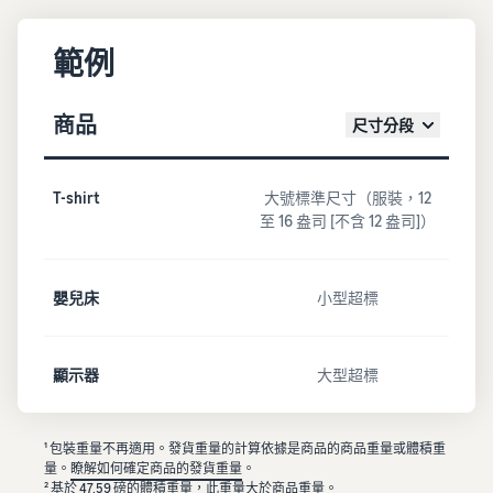
範例
商品
尺寸分段
T-shirt
大號標準尺寸（服裝，12
至 16 盎司 [不含 12 盎司]）
嬰兒床
小型超標
顯示器
大型超標
¹ 包裝重量不再適用。發貨重量的計算依據是商品的商品重量或體積重
量。
瞭解如何確定商品的發貨重量
。
² 基於 47.59 磅的體積重量，此重量大於商品重量。