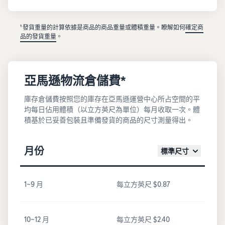
¹ 發貨重量的計算依據是商品的商品重量或體積重量。瞭解如何
確定商
品的發貨重量
。
亞馬遜物流倉儲費*
庫存倉儲費按照您的庫存在亞馬遜運營中心所占空間的平
均每日佔用體積（以立方英尺為單位）每月收取一次。體
積基於已妥善包裝且準備發貨的商品的尺寸測量得出。
月份
標準尺寸
1~9 月
每立方英尺 $0.87
10~12 月
每立方英尺 $2.40