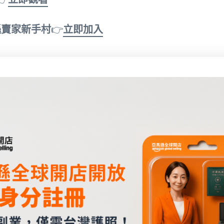
遜賣家新手村
👉
立即加入