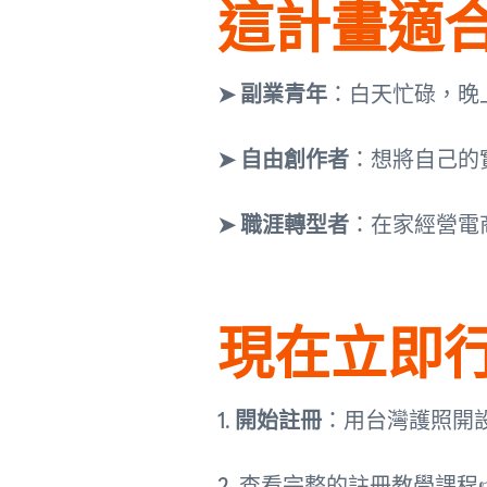
這計畫適
➤ 副業青年
：白天忙碌，晚
➤ 自由創作者
：想將自己的
➤ 職涯轉型者
：在家經營電
現在立即
1.
開始註冊
：用台灣護照開
2. 查看完整的註冊教學課程