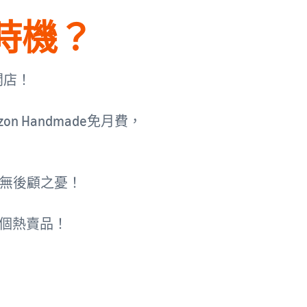
時機？
開店！
 Handmade免月費，
，無後顧之憂！
一個熱賣品！