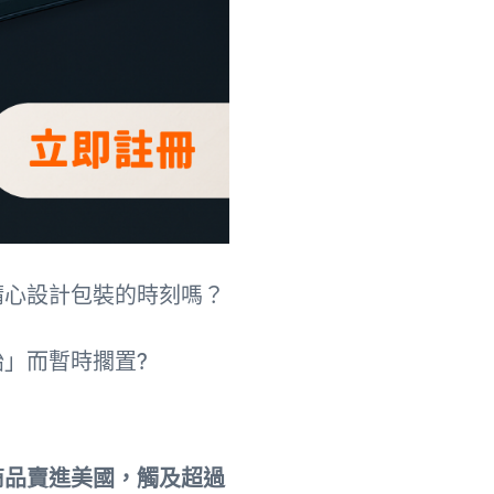
精心設計包裝的時刻嗎？
」而暫時擱置?
商品賣進美國，觸及超過