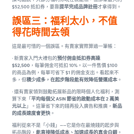
$52,500 抵扣券，要靠
提早完成品牌註冊
才拿得到。
誤區三：福利太小，不值
得花時間去領
這是最可惜的一個誤區。有賣家實際算過一筆帳：
· 新賣家入門大禮包的
預付佣金抵扣券高達
$52,500
，每筆佣金可抵扣 10%。以一件售價 $100
的商品為例，每單可省下 $1 的佣金支出。看起來不
多，但
積少成多，在起步階段能有效降低營運成本
。
· 還有賣家領到鼓勵拓展新品的限時個人化福利，測
算下來「
平均每個父 ASIN 節省的啟動成本在 2 萬美
元以上
」。這筆省下來的錢再投入廣告和推廣，
新品
的成長速度會更快
。
福利從來不是「小錢」——它是你在最燒錢的起步與
拓品階段，
能直接降低成本、加速成長的真金白銀
。