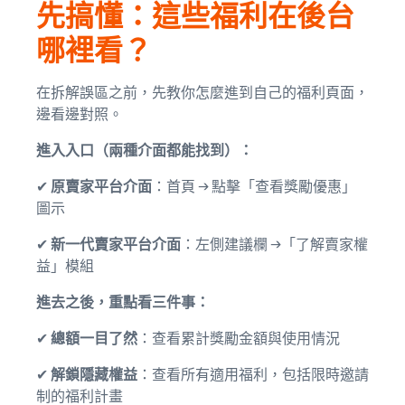
先搞懂：這些福利在後台
哪裡看？
在拆解誤區之前，先教你怎麼進到自己的福利頁面，
邊看邊對照。
進入入口（兩種介面都能找到）：
✔
原賣家平台介面
：首頁 → 點擊「查看獎勵優惠」
圖示
✔
新一代賣家平台介面
：左側建議欄 →「了解賣家權
益」模組
進去之後，重點看三件事：
✔
總額一目了然
：查看累計獎勵金額與使用情況
✔
解鎖隱藏權益
：查看所有適用福利，包括限時邀請
制的福利計畫