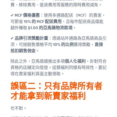
費、移除費用、退貨費用等服務的限時費用減免。
✔
MCF 價格優惠
：使用多通路配送（MCF）的賣家，
可節省
15% 的 MCF 配送費用
，且每件配送商品還能
額外賺取
$1.00 的亞馬遜物流款項
。
✔
品牌引流獎勵計畫
：透過站外通路為亞馬遜商品引
流，可按銷售價格平均
10% 的比例
獲得獎勵，
直接
抵扣銷售佣金
。
除此之外，亞馬遜還推出多項
個人化福利
，針對符合
資格的店鋪定向發放。這類福利同樣有時效性，要記
得在賣家福利頁面主動領取。
誤區二：只有品牌所有者
才能拿到新賣家福利
也不對。