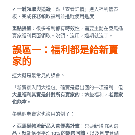
✔
一鍵領取與追蹤
：點「查看詳情」進入福利儀表
板，完成任務領取福利並追蹤使用進度
重點提醒
：很多福利都有
時效性
，需要主動在亞馬遜
賣家福利頁面領取。沒領、沒用，過期就沒了。
誤區一：福利都是給新賣
家的
這大概是最常見的誤會。
「新賣家入門大禮包」確實是最出圈的一項福利，但
大量福利其實是針對所有賣家的：
這些福利，
老賣家
也能拿
。
舉幾個老賣家也適用的例子：
✔
亞馬遜物流新品入倉優惠計畫
：只要新增 FBA 選
品，就能獲得平均
10% 的銷售回饋
，以及月度倉儲