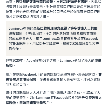
菌群，
98%都是健康有益的菌類，只有2%的菌是有害的
，因此以
強效的手段進行去毒美白，對牙釉質和口腔健康會產生破壞性的
傷害。通過天然植物的提取成分和口腔菌群的保護來維持口腔健
康才是正確有益的護理之道。
Lumineux帶來的
全新口腔護理理念贏得了許多健康人士的關
注與認同
，但與此同時，全新的理念教育消費者和教育市場
的成本也會更大，每年Lumineux都會花費數千萬在Facebook
的宣傳推廣上，用以提升品牌曝光，和邀請KOL體驗產品及帶
貨合作。
但在2020年，Apple發布iOS14之後，Lumineux遇到了極大的
流量
瓶頸
。
用戶在點擊Facebook上的廣告跳轉到品牌官網/亞馬遜站點時，
會
被提醒注意隱私保護
，並被要求重新輸入帳號密碼，才可以跳轉
到對應的頁面。
這樣的跳轉體驗大大地打消了用戶繼續訪問的意願，也造成了大
量的流量流失。因此Lumineux在Facebook投放的廣告
引流效果大
幅降低，無法持續獲得新客戶。