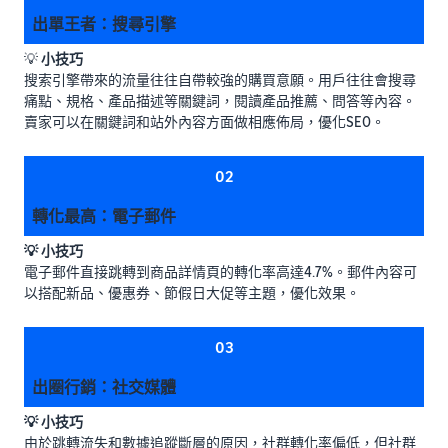
出單王者：搜尋引擎
💡
小技巧
搜索引擎帶來的流量往往自帶較強的購買意願。用戶往往會搜尋
痛點、規格、產品描述等關鍵詞，閱讀產品推薦、問答等內容。
賣家可以在關鍵詞和站外內容方面做相應佈局，優化SEO。
02
轉化最高：電子郵件
💡 小技巧
電子郵件直接跳轉到商品詳情頁的轉化率高達4.7%。郵件內容可
以搭配新品、優惠券、節假日大促等主題，優化效果。
03
出圈行銷：社交媒體
💡 小技巧
由於跳轉流失和數據追蹤斷層的原因，社群轉化率偏低，但社群