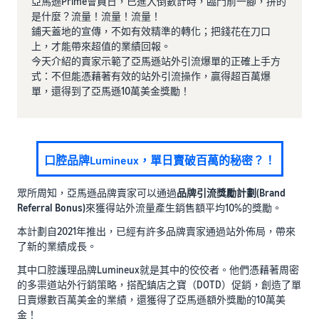
亞馬遜Prime會員日，已進入倒數計時，臨門前一腳，拼的
是什麼？流量！流量！流量！
鋪天蓋地的宣傳，不如有效精準的轉化；把錢花在刀口
上，才能帶來超值的業績回報。
今天介紹的賣家示範了亞馬遜站外引流爆單的正確上手方
式：不但能憑藉著有效的站外引流操作，贏得超百萬爆
單，還得到了亞馬遜10萬美金獎勵！
口腔品牌Lumineux，單日賣破百萬的秘密？！
眾所周知，亞馬遜品牌賣家可以通過
品牌引流獎勵計劃(Brand
Referral Bonus)
來獲得站外流量產生銷售額平均10%的獎勵。
本計劃自2021年推出，已經有許多品牌賣家通過站外佈局，帶來
了新的業績成長。
其中口腔護理品牌Lumineux就是其中的佼佼者。他們憑藉著周密
的多渠道站外行銷策略，搭配鎮店之寶（DOTD）促銷，創造了單
日賣爆數百萬美金的業績，還獲得了亞馬遜額外獎勵的10萬美
金！