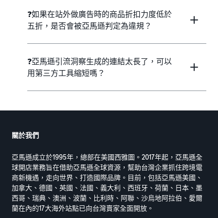
❓如果在站外做廣告時的商品折扣力度低於
五折，是否會被亞馬遜判定為違規？
❓亞馬遜引流洞察生成的連結太長了，可以
用第三方工具縮短嗎？
關於我們
亞馬遜成立於1995年，總部在美國西雅圖。2017年起，亞馬遜全
球開店業務旨在借助亞馬遜全球資源，幫助台灣企業抓住跨境電
商新機遇，走向世界、打造國際品牌。目前，包括亞馬遜美國、
加拿大、德國、英國、法國、義大利、西班牙、荷蘭、日本、墨
西哥、瑞典、澳洲、波蘭、比利時、阿聯、沙烏地阿拉伯、愛爾
蘭在內的17大海外站點已向台灣賣家全面開放。