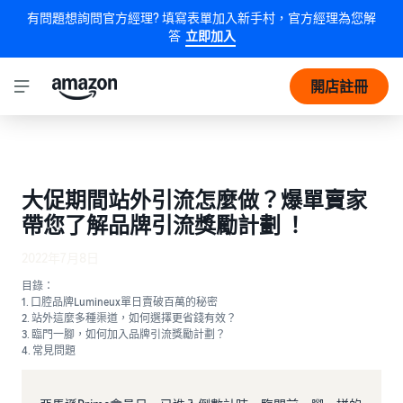
有問題想詢問官方經理? 填寫表單加入新手村，官方經理為您解
答
立即加入
開店註冊
大促期間站外引流怎麼做？爆單賣家
帶您了解品牌引流獎勵計劃 ！
2022年7月8日
目錄：
1. 口腔品牌Lumineux單日賣破百萬的秘密
2. 站外這麼多種渠道，如何選擇更省錢有效？
3. 臨門一腳，如何加入品牌引流獎勵計劃？
4. 常見問題