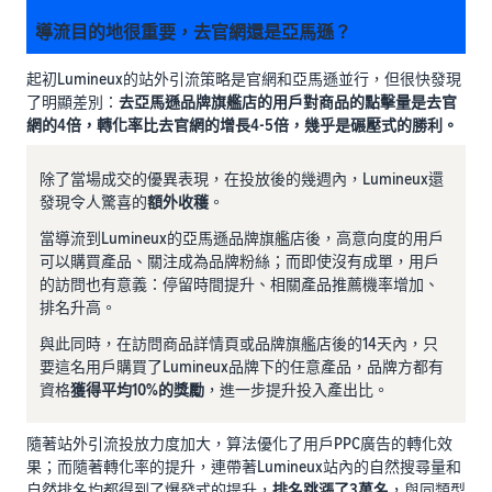
導流目的地很重要，去官網還是亞馬遜？
起初Lumineux的站外引流策略是官網和亞馬遜並行，但很快發現
了明顯差別：
去亞馬遜品牌旗艦店的用戶對商品的點擊量是去官
網的4倍，轉化率比去官網的增長4-5倍，幾乎是碾壓式的勝利。
除了當場成交的優異表現，在投放後的幾週內，Lumineux還
發現令人驚喜的
額外收穫
。
當導流到Lumineux的亞馬遜品牌旗艦店後，高意向度的用戶
可以購買產品、關注成為品牌粉絲；而即使沒有成單，用戶
的訪問也有意義：停留時間提升、相關產品推薦機率增加、
排名升高。
與此同時，在訪問商品詳情頁或品牌旗艦店後的14天內，只
要這名用戶購買了Lumineux品牌下的任意產品，品牌方都有
資格
獲得平均10%的獎勵
，進一步提升投入產出比。
隨著站外引流投放力度加大，算法優化了用戶PPC廣告的轉化效
果；而隨著轉化率的提升，連帶著Lumineux站內的自然搜尋量和
自然排名均都得到了爆發式的提升，
排名跳漲了3萬名
，與同類型