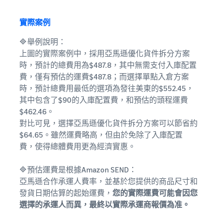
實際案例
🔷舉例說明：
上圖的實際案例中，採用亞馬遜優化貨件拆分方案
時，預計的總費用為$487.8，其中無需支付入庫配置
費，僅有預估的運費$487.8；而選擇單點入倉方案
時，預計總費用最低的選項為發往美東的$552.45，
其中包含了$90的入庫配置費，和預估的頭程運費
$462.46。
對比可見，選擇亞馬遜優化貨件拆分方案可以節省約
$64.65。雖然運費略高，但由於免除了入庫配置
費，使得總體費用更為經濟實惠。
🔷預估運費是根據Amazon SEND：
亞馬遜合作承運人費率，並基於您提供的商品尺寸和
發貨日期估算的起始運費，
您的實際運費可能會因您
選擇的承運人而異，最終以實際承運商報價為准。