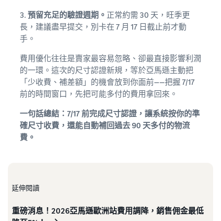
3.
預留充足的驗證週期。
正常約需 30 天，旺季更
長，建議盡早提交，別卡在 7 月 17 日截止前才動
手。
費用優化往往是賣家最容易忽略、卻最直接影響利潤
的一環。這次的尺寸認證新規，等於亞馬遜主動把
「少收費、補差額」的機會放到你面前——把握 7/17
前的時間窗口，先把可能多付的費用拿回來。
一句話總結：7/17 前完成尺寸認證，讓系統按你的準
確尺寸收費，還能自動補回過去 90 天多付的物流
費。
延伸閱讀
重磅消息！2026亞馬遜歐洲站費用調降，銷售佣金最低