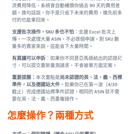
流費用降低，系統會自動補償你過去 90 天的費用差
額。換句話說，你不是只省下未來的費用，連先前多
付的也能拿回來。
支援批次操作，SKU 多也不怕
：支援 Excel 批次上
傳，一次處理大量 ASIN，不必逐個申請。對 SKU 數
量多的賣家來說，這能省下大量時間。
有異議可以申訴
：如果你不同意亞馬遜給出的認證尺
寸，可以提交重新量測請求，不會被單方面定案。
重要提醒：
本次重點是
尚未認證的英、法、義、西標
準件，以及德國站大件
。如果你已在第一波（4/30
截止）完成德國站標準件認證，相同的 ASIN 就不需
要在英、法、義、西重複操作。
怎麼操作？兩種方式
方式一：個別驗證（適合 SKU 少的賣家）