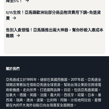
降至5%！
5/15生效！亞馬遜歐洲站部分商品物流費用下調+免退貨
費
告別入倉煩惱！亞馬遜推出兩大神器，幫你秒殺入庫成本
難題
關於我們
亞馬遜成立於1995年，總部在美國西雅圖。2017年起，亞馬遜全
球開店業務旨在借助亞馬遜全球資源，幫助台灣企業抓住跨境電
商新機遇，走向世界、打造國際品牌。目前，包括亞馬遜美國、
加拿大、德國、英國、法國、義大利、西班牙、荷蘭、日本、墨
西哥、瑞典、澳洲、波蘭、比利時、阿聯、沙烏地阿拉伯、愛爾
蘭在內的17大海外站點已向台灣賣家全面開放。