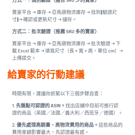
賣家平台 → 庫存 → 亞馬遜物流庫存 → 找到【驗證尺
寸】→ 確認或更新尺寸 → 儲存。
方式二：批次驗證（推薦 SKU 多的賣家）
賣家平台 → 庫存 → 亞馬遜物流庫存 → 批次驗證 → 下
載 Excel 範本 → 填寫尺寸（長 × 寬 × 高，單位 cm）→
上傳提交。
給賣家的行動建議
時間有限，建議你抓緊以下三個步驟自查：
1.
先盤點可認證的 ASIN。
找出店鋪中目前可進行認
證的商品（英國／法國／義大利／西班牙／德國）。
2.
優先處理高銷量、高物流費用的商品。
這些商品的
費用差額影響最大，先認證最有感。