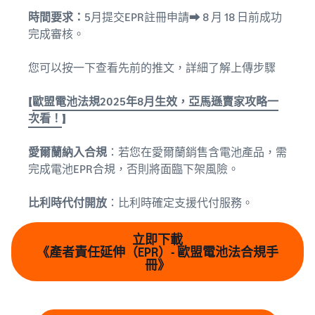
時間要求：
5月提交EPR註冊申請➡ 8 月 18 日前成功
完成審核。
您可以按一下查看先前的推文，詳細了解上傳步驟
【
歐盟電池法規2025年8月生效，亞馬遜賣家攻略一
次看！
】
愛爾蘭納入合規
：若您在愛爾蘭銷售含電池產品，需
完成電池EPR合規，否則將面臨下架風險。
比利時代付開放
：比利時確定支援代付服務。
立即下載
《產者責任延伸（EPR）- 歐盟電池法合規手
冊》