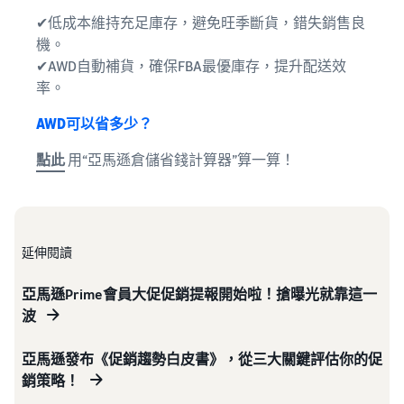
✔低成本維持充足庫存，避免旺季斷貨，錯失銷售良
機。
✔AWD自動補貨，確保FBA最優庫存，提升配送效
率。
AWD可以省多少？
點此
用“亞馬遜倉儲省錢計算器”算一算！
延伸閱讀
亞馬遜Prime會員大促促銷提報開始啦！搶曝光就靠這一
波
亞馬遜發布《促銷趨勢白皮書》，從三大關鍵評估你的促
銷策略！