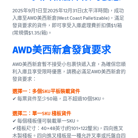
2025年9月1日至2025年12月31日(太平洋時間)，成功
入庫至AWD美西新倉(West Coast Palletizable)，滿足
發貨要求的貨件，即可享受入庫處理費折扣價$1/箱
(常規價$1.35/箱)。
AWD美西新倉發貨要求
AWD美西新倉暫不接受小包裹快遞入倉，為確保您順
利入庫且享受限時優惠，請務必滿足AWD美西新倉的
發貨要求：
選擇一：多個SKU平板裝載貨件
✔ 每票貨件至少50箱，且不超過10個SKU。
選擇二：單一SKU 棧板貨件
✔ 每個棧板僅可裝載單一SKU。
✔棧板尺寸：40×48英寸(約101×122釐米)，四向進叉
木製棧板。四向進叉棧板是一種允許叉車或托盤自四