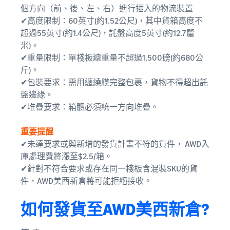
個方向（前、後、左、右）進行插入的物流裝置
✔高度限制：60英寸(約1.52公尺)，其中貨箱高度不
超過55英寸(約1.4公尺)，託盤高度5英寸(約12.7釐
米)。
✔重量限制：單棧板總重量不超過1,500磅(約680公
斤)。
✔包裝要求：需用纏繞膜完整包裹，貨物不得超出託
盤邊緣。
✔堆疊要求：箱體必須統一方向堆疊。
重要提醒
✔未達要求或與新增的發貨計畫不符的貨件， AWD入
庫處理費將漲至$2.5/箱。
✔針對不符合要求或存在同一棧板含混裝SKU的貨
件，AWD美西新倉將可能拒絕接收。
如何發貨至AWD美西新倉?