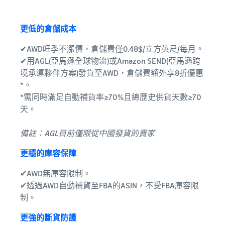
更低的倉儲成本
✔AWD旺季不漲價，倉儲費僅0.48$/立方英尺/每月。
✔用AGL(亞馬遜全球物流)或Amazon SEND(亞馬遜跨
境承運夥伴方案)發貨至AWD，倉儲費額外享8折優惠
*。
*需同時滿足自動補貨率≥70%且總歷史供貨天數≥70
天。
備註：AGL目前僅限從中國發貨的賣家
更穩的庫容保障
✔AWD無庫容限制。
✔透過AWD自動補貨至FBA的ASIN，不受FBA庫容限
制。
更強的斷貨防護