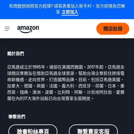
有問題想詢問官方經理? 填寫表單加入新手村，官方經理為您解
有問題想詢問官方經理? 填寫表單加入新手村，官方經理為您解
答
答
立即加入
立即加入
開店註冊
開店註冊
關於我們
亞馬遜成立於1995年，總部在美國西雅圖。2017年起，亞馬遜全
球開店業務旨在借助亞馬遜全球資源，幫助台灣企業抓住跨境電
商新機遇，走向世界、打造國際品牌。目前，包括亞馬遜美國、
加拿大、德國、英國、法國、義大利、西班牙、荷蘭、日本、墨
西哥、瑞典、澳洲、波蘭、比利時、阿聯、沙烏地阿拉伯、愛爾
蘭在內的17大海外站點已向台灣賣家全面開放。
聯繫我們
臉書粉絲專頁
聯繫賣家客服