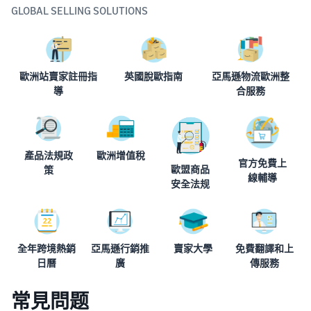
多樣化解決方案
GLOBAL SELLING SOLUTIONS
歐洲站賣家註冊指
英國脫歐指南
亞馬遜物流歐洲整
導
合服務
產品法規政
歐洲增值稅
官方免費上
歐盟商品
策
線輔導
安全法规
全年跨境熱銷
亞馬遜行銷推
賣家大學
免費翻譯和上
日曆
廣
傳服務