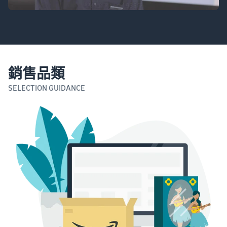
銷售品類
SELECTION GUIDANCE