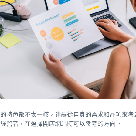
的特色都不太一樣，建議從自身的需求和品項來考
的經營者，在選擇開店網站時可以參考的方向。