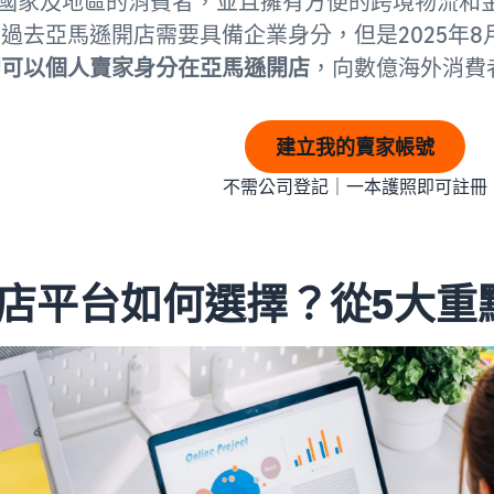
個國家及地區的消費者，並且擁有方便的跨境物流和
過去亞馬遜開店需要具備企業身分，但是2025年
即可以個人賣家身分在亞馬遜開店
，向數億海外消費
建立我的賣家帳號
不需公司登記｜一本護照即可註冊
店平台如何選擇？從5大重