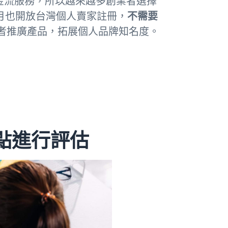
金流服務，所以越來越多創業者選擇
8月也開放台灣個人賣家註冊，
不需要
者推廣產品，拓展個人品牌知名度。
點進行評估