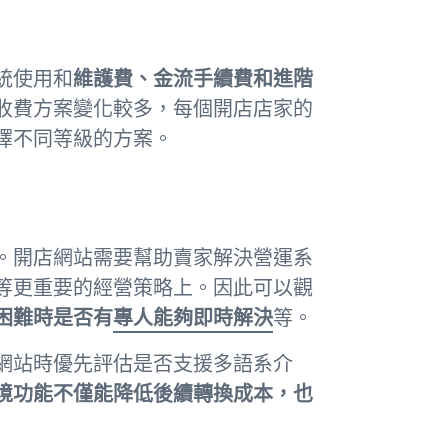
統使用和
維護費、金流手續費和進階
收費方案變化較多，每個開店店家的
擇不同等級的方案。
。開店網站需要幫助賣家解決營運系
等更重要的經營策略上。因此可以觀
困難時是否有
專人能夠即時解決
等。
網站時優先評估是否支援多語系介
境功能不僅能降低後續轉換成本，也