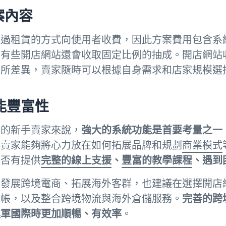
案內容
透過租賃的方式向使用者收費，因此方案費用包含系
，有些開店網站還會收取固定比例的抽成。開店網站
有所差異，賣家隨時可以根據自身需求和店家規模選
功能豐富性
業的新手賣家來說，
強大的系統功能是首要考量之一
讓賣家能夠將心力放在如何拓展品牌和規劃
商業模式
是否有提供
完整的線上支援
、
豐富的教學課程
、遇到
劃發展跨境電商、拓展海外客群，也建議在選擇開店
結帳，以及整合跨境物流與海外倉儲服務。
完善的跨
進軍國際時更加順暢、有效率
。