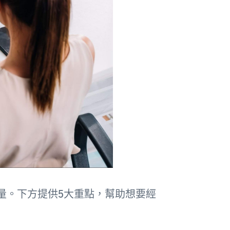
量。下方提供5大重點，幫助想要經