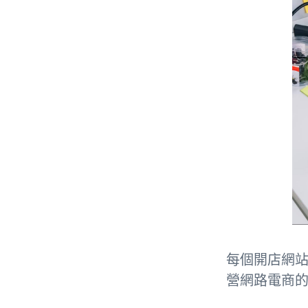
每個開店網站
營網路電商