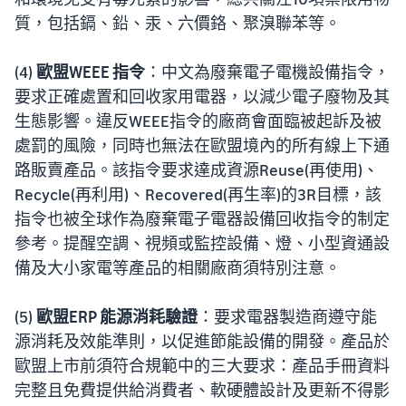
質，包括鎘、鉛、汞、六價鉻、聚溴聯苯等。
(4)
歐盟WEEE 指令
：中文為廢棄電子電機設備指令，
要求正確處置和回收家用電器，以減少電子廢物及其
生態影響。違反WEEE指令的廠商會面臨被起訴及被
處罰的風險，同時也無法在歐盟境內的所有線上下通
路販賣產品。該指令要求達成資源Reuse(再使用)、
Recycle(再利用)、Recovered(再生率)的3R目標，該
指令也被全球作為廢棄電子電器設備回收指令的制定
參考。提醒空調、視頻或監控設備、燈、小型資通設
備及大小家電等產品的相關廠商須特別注意。
(5)
歐盟ERP 能源消耗驗證
：要求電器製造商遵守能
源消耗及效能準則，以促進節能設備的開發。產品於
歐盟上市前須符合規範中的三大要求：產品手冊資料
完整且免費提供給消費者、軟硬體設計及更新不得影