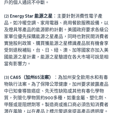
戶的個人通訊不中斷。
(2)
Energy Star 能源之星
：主要針對消費性電子產
品，如冷暖空調、家用電器、商用餐飲服務設備，以
及燈具等產品的能源節約計劃。美國政府要求各級公
家單位優先採購能源之星產品，同時也對民間消費者
實施股利政策、購買獲能源之星標識產品就有機會享
受到退稅補貼，台、日、紐、澳、加等國家亦加入美
國能源之星計畫，能源之星驗證在各大市場可說是相
當有影響力。
(3)
CA65（加州65法案）
：為加州安全飲用水和有毒
物執行法案。為了保障公眾健康，加州要求披露產品
中已知會導致癌症、先天性缺陷或其他有毒化學物
質，列管化學物質約900多種，如重金屬、塑化劑、
甲醛或是阻燃劑等。製造商或進口商必須告知消費者
潛在風險，以在產品上標示警語來提高產品透明度。