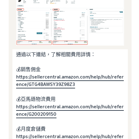
通過以下連結，了解相關費用詳情：
💰銷售佣金
https://sellercentral.amazon.com/help/hub/refer
ence/GTG4BAWSY39Z98Z3
💰亞馬遜物流費用
https://sellercentral.amazon.com/help/hub/refer
ence/G200209150
💰月度倉儲費
https://sellercentral.amazon.com/help/hub/refer