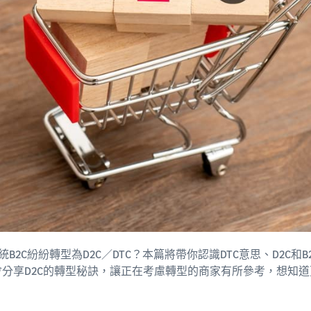
B2C紛紛轉型為D2C／DTC？本篇將帶你認識DTC意思、D2C和
會分享D2C的轉型秘訣，讓正在考慮轉型的商家有所參考，想知道