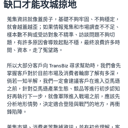
缺口才能攻城掠地
蒐集資訊就像蓋房子，基礎不夠牢固、不夠穩定，
就會越蓋越歪；如果情報蒐集和市場調查不不足、
樣本數不夠或受訪對象不精準、訪談問題不夠切
題，有許多原因會導致起點不穩，最終浪費許多時
間、資本，走了冤望路。
所以大部分客戶向 TransBiz 尋求幫助時，我們會先
掌握客戶對於目前市場及消費者輪廓了解有多深，
倘若一知半解，我們一定會建議客戶在進入亞馬遜
之前，針對亞馬遜產業生態、競品等進行初步認知
好再執行下一步，就像軍隊進入戰場之前，應該先
分析地形情勢，決定適合登陸與戰鬥的地方，再衝
鋒陷陣。
蒐集市場、消費者等數據資訊，並有初步理解，客