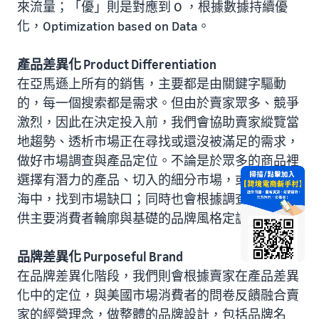
來流量；「優」則是對應到 O ，根據數據持續優
化，Optimization based on Data。
產品差異化 Product Differentiation
在亞馬遜上所有的銷售，主要都是由關鍵字驅動
的，每一個搜索都是需求。但由於賣家眾多、競爭
激烈，因此在決定投入前，我們會協助賣家縱覽當
地趨勢、透析市場正在尋找或還沒被滿足的需求，
做好市場調查與產品定位。不論是於眾多的商品裡
選擇有潛力的產品、切入的細分市場，或者從競品
海中，找到市場缺口；同時也會根據調查結果，提
供主要消費者輪廓與基礎的品牌風格定調。
品牌差異化 Purposeful Brand
在品牌差異化階段，我們則會根據賣家在產品差異
化中的定位，與美國市場消費者的問卷反饋融合賣
家的經營理念，做整體的品牌設計，包括品牌名