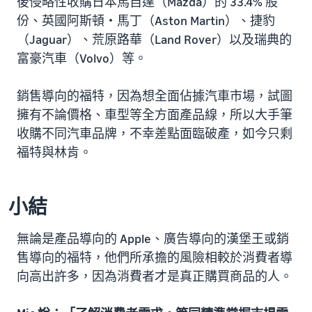
後侵略性收購日本馬自達（Mazda）的 33.4% 股
份、英國阿斯頓・馬丁（Aston Martin）、捷豹
（Jaguar）、荒原路華（Land Rover）以及瑞典的
富豪汽車（Volvo）等。
銷售導向的福特，因為想全面佔據汽車市場，試圖
擁有不論價格、車型等全方面產品線，所以大手筆
收購不同汽車品牌，不幸差點面臨破產，如今只剩
福特與林肯。
小結
無論是產品導向的 Apple、廣告導向的漢堡王或銷
售導向的福特，他們所承擔的風險相較於消費者導
向高出許多，因為消費者才是真正購買商品的人。