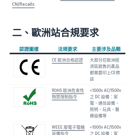
CN/Recalls
二、歐洲站合規要求
認證圖樣
法規要求
主要涉及品類
CE 歐洲合格認證
大部分在歐洲經
濟區銷售的產品
都需要印上CE標
誌
ROHS 歐洲危害性
<1000v AC/1500v
物質限制指令
之 DC 設備：家
電、通信設備、
照明、玩具、醫
療設備等
WEEE 廢電子電機
<1000v AC/1500v
設備指令
之 DC 設備：家